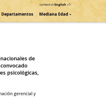
content in
English
Departamentos
Mediana Edad
rnacionales de
, convocado
es psicológicas,
ación gerencial y