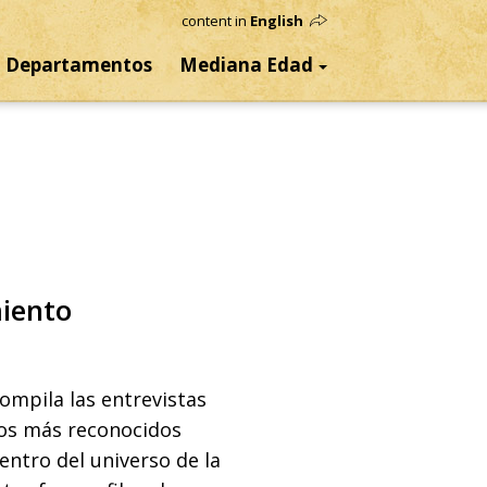
content in
English
Departamentos
Mediana Edad
miento
ompila las entrevistas
 los más reconocidos
entro del universo de la