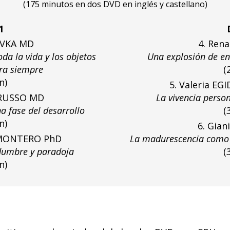
(
175 minutos en dos DVD en inglés y castellano)
Asunto:
1
AVKA MD
4. Ren
oda la vida y los objetos
Una explosión de en
ra siempre
(
n)
5. Valeria E
ARUSSO MD
La vivencia perso
a fase del desarrollo
(
n)
6. Gia
o MONTERO PhD
La madurescencia como u
idumbre y paradoja
(
n)