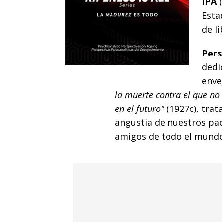
IPA
(
Esta
de l
Pers
dedi
enve
la muerte contra el que n
en el futuro"
(1927c), trat
angustia de nuestros pa
amigos de todo el mundo