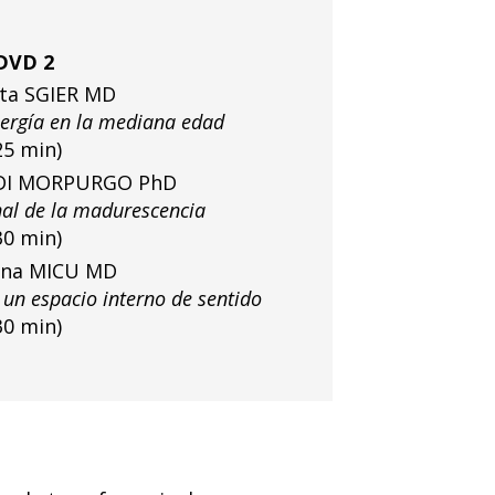
DVD 2
ata SGIER MD
ergía en la mediana edad
25 min)
GIDI MORPURGO PhD
nal de la madurescencia
30 min)
nina MICU MD
n espacio interno de sentido
30 min)