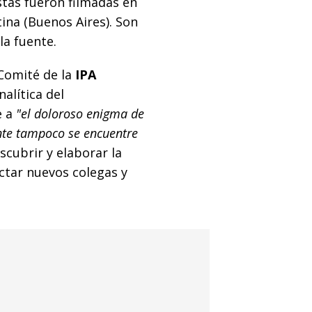
istas fueron filmadas en
ina (Buenos Aires). Son
la fuente.
Comité de la
IPA
alítica del
e a
"el doloroso enigma de
nte tampoco se encuentre
scubrir y elaborar la
ctar nuevos colegas y