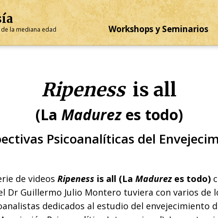
sía
Workshops y Seminarios
is de la mediana edad
Ripeness
is all
(La
Madurez
es todo)
ectivas Psicoanalíticas del Envejeci
erie de videos
Ripeness
is all (La
Madurez
es todo)
c
el Dr Guillermo Julio Montero tuviera con varios de
oanalistas dedicados al estudio del envejecimiento d